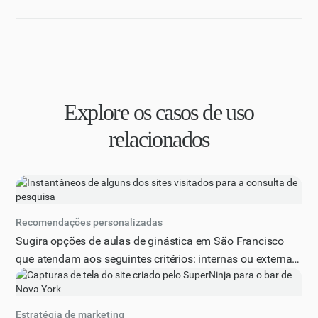
Explore os casos de uso
relacionados
Recomendações personalizadas
Sugira opções de aulas de ginástica em São Francisco
que atendam aos seguintes critérios: internas ou externas,
adequadas para iniciantes, disponíveis à noite, com foco
em treinamento de força ou ioga. Orçamento: $15 a $50
por aula.
Estratégia de marketing