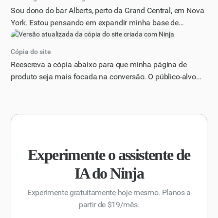
Sou dono do bar Alberts, perto da Grand Central, em Nova
York. Estou pensando em expandir minha base de
clientes, fornecer um plano detalhado de marketing e
aquisição de usuários e transformá-lo em um site
Cópia do site
interativo que mostre diferentes abordagens e impactos
Reescreva a cópia abaixo para que minha página de
potenciais, porque quero dobrar minha receita nos
produto seja mais focada na conversão. O público-alvo
próximos 6 meses sem aumentar muito meus custos.
são empreendedores ocupados e proprietários de
Encontre meus concorrentes na área e inclua no plano a
pequenas empresas que buscam uma maneira eficiente
melhor forma de competir com eles. Torne o site moderno,
de gerenciar suas equipes e projetos. Inclua um título
relevante para o tópico, divertido e interativo de usar e
atraente, uma proposta de valor clara e fortes apelos à
implantar e forneça o link para compartilhá-lo com meus
ação.
colegas.
Experimente o assistente de
IA do Ninja
Experimente gratuitamente hoje mesmo. Planos a
partir de $19/mês.