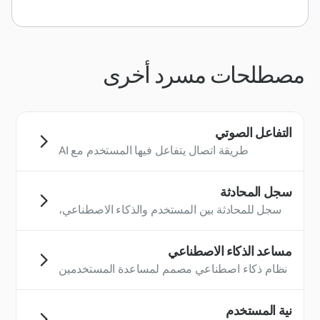
مصطلحات مسرد أخرى
التفاعل الصوتي
طريقة اتصال يتفاعل فيها المستخدم مع AI
Assistant باستخدام الأوامر المنطوقة، عادةً من
خلال ميكروفون الجهاز. يعتمد التفاعل الصوتي على
سجل المحادثة
تقنية التعرف على الكلام لتفسير المدخلات
سجل للمحادثة بين المستخدم والذكاء الاصطناعي،
المنطوقة للمستخدم والاستجابة وفقًا لذلك.
والذي يمكن الرجوع إليه للاستمرارية.
مساعد الذكاء الاصطناعي
نظام ذكاء اصطناعي مصمم لمساعدة المستخدمين
في إدارة المهام أو استرداد المعلومات أو تسهيل
المحادثات. عادةً ما يتم دمج مساعدي الذكاء
نية المستخدم