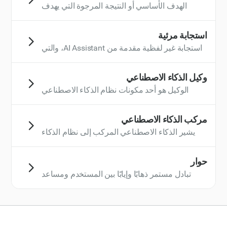
الاصطناعي في عمليات سير العمل لتعزيز الإنتاجية
الهدف الأساسي أو النتيجة المرجوة التي يهدف
والكفاءة من خلال تقديم دعم متسق في الوقت
المستخدم إلى تحقيقها عند التفاعل مع AI
الفعلي.
Assistant. يعد فهم نية المستخدم أمرًا ضروريًا
استجابة مرئية
للذكاء الاصطناعي لتوليد الاستجابات ذات الصلة أو
استجابة غير لفظية مقدمة من AI Assistant، والتي
أداء المهام المناسبة.
تتضمن عرض البيانات أو المخططات أو الصور أو
العناصر المرئية الأخرى. غالبًا ما تُستخدم الاستجابة
وكيل الذكاء الاصطناعي
المرئية لاستكمال الاستجابات اللفظية أو النصية، مما
الوكيل هو أحد مكونات نظام الذكاء الاصطناعي
يساعد المستخدمين على فهم المعلومات المعقدة
المسؤول عن تفسير مدخلات المستخدم وتنفيذ
بشكل أفضل.
المهام أو الإجراءات استجابةً لذلك. يمكن للوكلاء
مركب الذكاء الاصطناعي
التعامل مع مجموعة متنوعة من المهام، من الإجابة
يشير الذكاء الاصطناعي المركب إلى نظام الذكاء
على الأسئلة إلى تنفيذ إجراءات متخصصة مثل
الاصطناعي المتقدم الذي يجمع بين العديد من نماذج
إرسال الإشعارات أو تحليل البيانات. يعمل الوكلاء
الذكاء الاصطناعي أو الخوارزميات أو المنهجيات
حوار
ضمن نظام الذكاء الاصطناعي الأوسع، وغالبًا ما
لإنشاء نظام أكثر قدرة مما يمكن لأي LLM تحقيقه
تبادل مستمر ذهابًا وإيابًا بين المستخدم ومساعد
يتفاعلون مع مكونات أخرى مثل قواعد البيانات أو
بمفرده. مثل المركب الكيميائي الذي يتكون من
الذكاء الاصطناعي، وعادةً ما يتضمن مهام متعددة
واجهات المستخدم لتقديم تجارب مستخدم سلسة.
عناصر مختلفة، يدمج Compound AI العديد من
في محادثة واحدة أو أكثر.
تقنيات الذكاء الاصطناعي (مثل التعلم الآلي ومعالجة
اللغة الطبيعية ورؤية الكمبيوتر وتحسين مستوى