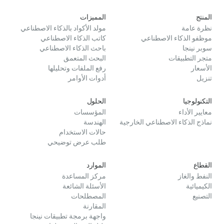
الاستدلال) للتعامل مع المهام المعقدة مثل المنطق
المنتج
المميزات
والترميز، وتوفير مخرجات أقوى. يسمح هذا النهج
نظرة عامة
مولد الأكواد بالذكاء الاصطناعي
للنظام بالاستفادة من نقاط القوة لكل مكون مع
موظفو الذكاء الاصطناعي
كاتب الذكاء الاصطناعي
احتمال تعويض نقاط الضعف الفردية عبر LLMs.
سوبر نينجا
باحث الذكاء الاصطناعي
متجر التطبيقات
البحث المتعمق
الأسعار
رفع الملفات وتحليلها
تنزيل
أدوات الأوامر
التكنولوجيا
الحلول
معايير الأداء
المؤسسات
نماذج الذكاء الاصطناعي الخارجية
الهندسة
حالات الاستخدام
طلب عرض توضيحي
القطاع
الموارد
النفط والغاز
مركز المساعدة
الكيميائية
الأسئلة الشائعة
التصنيع
المصطلحات
المقارنة
واجهة برمجة تطبيقات نينجا