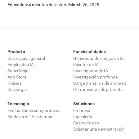
Education
•
4 minutos de lectura
•
March 26, 2025
los motores de búsqueda simples o los modelos básicos
de IA, Deep Research es la mejor IA para la
investigación: analiza la información, sigue los enlaces
y refina su enfoque de investigación para ofrecer
resultados realmente reveladores. Para ayudarte a sacar
el máximo partido de Deep Research, compartimos las
mejores prácticas para crear indicaciones eficaces que
Producto
Funcionalidades
sirvan de guía a tu asistente de investigación basada en
Descripción general
Generador de código de IA
inteligencia artificial para que te proporcione la
Empleados IA
Escritor de IA
información más relevante y completa.
SuperNinja
Investigador de IA
App Store
Investigación profunda
Precios
Carga y análisis de archivos
Descargar
Herramientas de prompts
Tecnología
Soluciones
Evaluaciones comparativas
Empresa
Modelos de IA externos
Ingeniería
Casos de uso
Solicitar una demostración