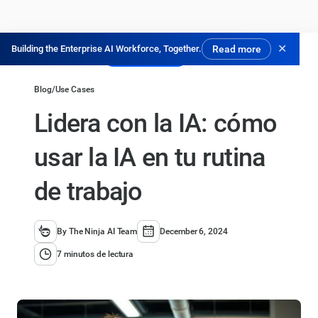
✕
Building the Enterprise AI Workforce, Together.
Read more
Pruébalo gratis
Blog
/
Use Cases
Lidera con la IA: cómo
usar la IA en tu rutina
de trabajo
By The Ninja AI Team
December 6, 2024
7 minutos de lectura