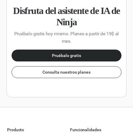
formato estructurado, que incluya una introducción, los
Disfruta del asistente de IA de
pasos clave del análisis y una conclusión con
recomendaciones prácticas.
Ninja
Pruébalo gratis hoy mismo. Planes a partir de 19$ al
mes.
Pruébalo gratis
Consulta nuestros planes
Producto
Funcionalidades