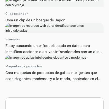
Clips estándar
Crea un clip de un bosque de Japón.
Inversión
Estoy buscando un enfoque basado en datos para
identificar acciones o activos infravalorados con un alto
potencial de crecimiento. ¿Puede proporcionarme una
guía paso a paso sobre cómo analizar las tendencias del
Maquetas de productos
mercado, los estados financieros y otros factores
Crea maquetas de productos de gafas inteligentes que
relevantes para detectar estas oportunidades de
sean elegantes, modernas y a la moda, inspiradas en el
inversión? Incluya métricas, herramientas o estrategias
diseño de los 80
específicas que puedan ayudarme a tomar decisiones
informadas. Además, tenga en cuenta factores como las
tendencias de la industria, el panorama competitivo y las
condiciones económicas. Proporcione su respuesta en un