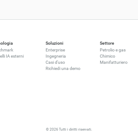
ologia
Soluzioni
Settore
chmark
Enterprise
Petrolio e gas
lli IA esterni
Ingegneria
Chimico
Casi d'uso
Manifatturiero
Richiedi una demo
© 2026 Tutti i diritti riservati.