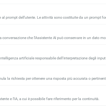
risposte pertinenti o esegua attività appropriate.
 al prompt dell'utente. Le attività sono costituite da un prompt for
comportare una singola azione, come il recupero di informazioni, o
una conversazione che l'Assistente AI può conservare in un dato m
 capacità dell'IA. In molti sistemi di intelligenza artificiale, la f
 conversazione l'IA può fare riferimento contemporaneamente.
lligenza artificiale responsabile dell'interpretazione degli input 
sono gestire una varietà di attività, dalla risposta alle domande all
. Gli agenti lavorano all'interno del più ampio sistema di intelligen
 utente per offrire esperienze utente senza interruzioni.
ula la richiesta per ottenere una risposta più accurata o pertinente 
lio le esigenze specifiche dell'utente, garantendo che l'output sia
ente e l'IA, a cui è possibile fare riferimento per la continuità.