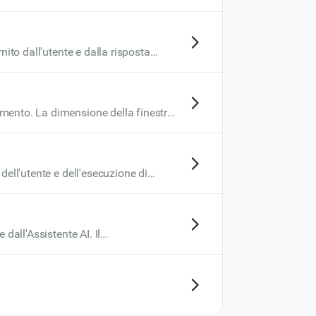
nito dall'utente e dalla risposta
 una serie di azioni coordinate
omento. La dimensione della finestra
inestra di contesto viene misurata in
dell'utente e dell'esecuzione di
'esecuzione di azioni specializzate
za artificiale, spesso interagendo con
dall'Assistente AI. Il
 più allineato al risultato