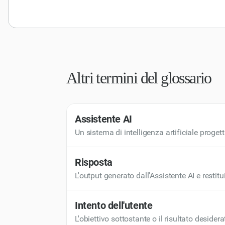
Altri termini del glossario
Assistente AI
Un sistema di intelligenza artificiale progett
delle conversazioni. Gli assistenti AI sono c
supporto coerente e in tempo reale.
Risposta
L'output generato dall'Assistente AI e restitu
dell'utente, garantendo un output pertinente
Intento dell'utente
L'obiettivo sottostante o il risultato desid