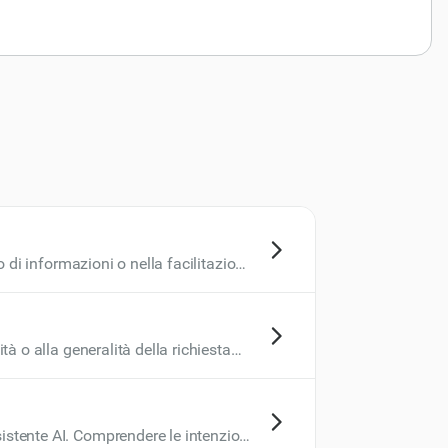
ro di informazioni o nella facilitazione
vità e l'efficienza offrendo un
tà o alla generalità della richiesta
sistente AI. Comprendere le intenzioni