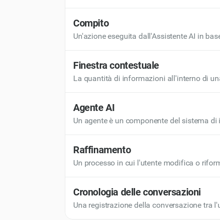
dell'utente è essenziale affinché l'IA generi 
Compito
Un'azione eseguita dall'Assistente AI in base
corrispondente dell'IA. Le attività possono 
dall'Assistente AI.
Finestra contestuale
La quantità di informazioni all'interno di 
contestuale varia a seconda del design e delle
token, che determinano a quale parte della
Agente AI
Un agente è un componente del sistema di inte
attività o azioni in risposta. Gli agenti pos
come l'invio di notifiche o l'analisi dei dati
Raffinamento
altri componenti come database o interfacce
Un processo in cui l'utente modifica o riform
perfezionamento aiuta l'IA a comprendere meg
desiderato.
Cronologia delle conversazioni
Una registrazione della conversazione tra l'ut