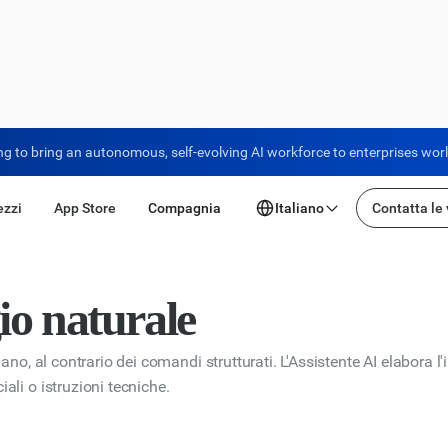
ng to bring an autonomous, self-evolving AI workforce to enterprises wor
ezzi
App Store
Compagnia
Italiano
Contatta le
io naturale
iano, al contrario dei comandi strutturati. L'Assistente AI elabora 
ali o istruzioni tecniche.