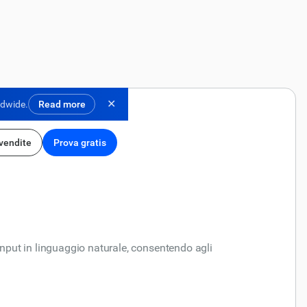
✕
ldwide.
Read more
 vendite
Prova gratis
l'input in linguaggio naturale, consentendo agli