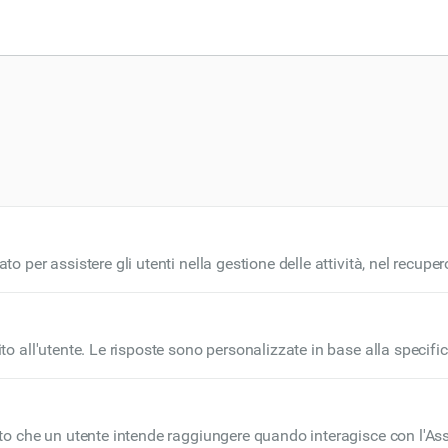
ato per assistere gli utenti nella gestione delle attività, nel recupe
omunemente integrati nei flussi di lavoro per migliorare la produtti
ito all'utente. Le risposte sono personalizzate in base alla specifici
 e accurato.
erato che un utente intende raggiungere quando interagisce con l'As