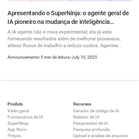
Apresentando o SuperNinja: o agente geral de
IA pioneiro na mudança de inteligência
artificial
A IA agente não é mais experimental; ela já está
fornecendo resultados além de melhorar processos,
alterar fluxos de trabalho e reduzir custos. Agentes
gerais de IA, como o SuperNinja, estão aprimorando os
Announcements
•
5 min de leitura
•
July 10, 2025
funcionários ao lidar de forma autônoma com tarefas e
rotinas inteiras, até mesmo reconhecendo quando são
necessários. Eles usam uma combinação de instruções
rápidas, recursos de raciocínio, ferramentas e dados em
tempo real da web, aplicativos e serviços.
Produto
Recursos
Visão geral
Gerador de código de IA
Funcionários de IA
Redator de IA
SuperNinja
Pesquisador de IA
App Store
Pesquisa profunda
Preços
Upload e análise de arquivos