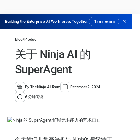
✕
Building the Enterprise AI Workforce, Together.
Read more
免费试用
Blog
/
Product
关于 Ninja AI 的
SuperAgent
By The Ninja AI Team
December 2, 2024
6 分钟阅读
今天我们非常高兴推出 Ninja's
超级特工
。