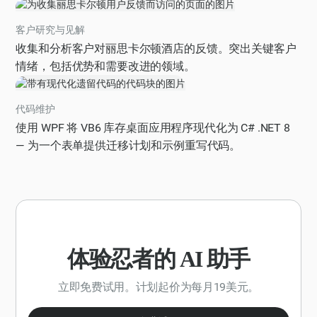
规，请推荐一份必备物品清单，以获得安全愉快的露营体
验。该清单应包括用于避难、烹饪、衣物和个人卫生的装
客户研究与见解
备，以及优胜美地国家公园规章制度要求的任何特定物
收集和分析客户对丽思卡尔顿酒店的反馈。突出关键客户
品。优先考虑在质量、耐用性和可负担性之间取得平衡的
情绪，包括优势和需要改进的领域。
物品。请以编号格式提供清单，每件商品都包括简要描
述、大概价格范围和质量价值评级（例如 1-5 星）。确保
代码维护
推荐的物品适合夏季 3-5 天的露营旅行。
使用 WPF 将 VB6 库存桌面应用程序现代化为 C# .NET 8
— 为一个表单提供迁移计划和示例重写代码。
体验忍者的 AI 助手
立即免费试用。计划起价为每月19美元。