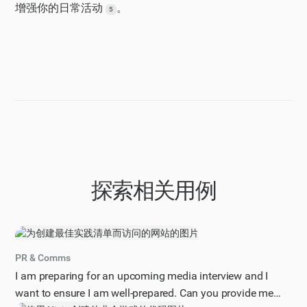
增强你的日常活动
。
5
探索相关用例
PR & Comms
I am preparing for an upcoming media interview and I
want to ensure I am well-prepared. Can you provide me