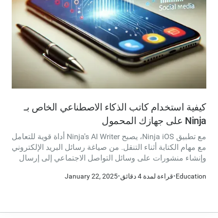
كيفية استخدام كاتب الذكاء الاصطناعي الخاص بـ
Ninja على جهازك المحمول
مع تطبيق Ninja iOS، يصبح Ninja's AI Writer أداة قوية للتعامل
مع مهام الكتابة أثناء التنقل. من صياغة رسائل البريد الإلكتروني
وإنشاء منشورات على وسائل التواصل الاجتماعي إلى إرسال
رسائل نصية مصقولة، تضمن Ninja تجربة كتابة سلسة مصممة
Education
•
قراءة لمدة 4 دقائق
•
January 22, 2025
خصيصًا لمستخدمي الأجهزة المحمولة. إليك كيفية تحقيق أقصى
استفادة منها: