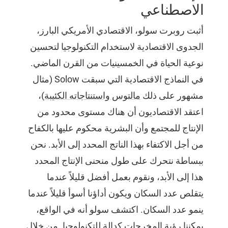
الاصطناعي
أثبت روبرت سولو، الاقتصادي الأمريكي البارز،
الجدوى الاقتصادية لاستخدام التكنولوجيا لتحسين
نوعية الحياة في الخمسينيات من القرن الماضي.
في النماذج الاقتصادية التي سبقت Solow (مثال
مشهور على ذلك
مالتوس واستنتاجاته الكئيبة
)،
اعتقد الاقتصاديون أن هناك مستوى محدود من
الإنتاج للمجتمع وأن البشرية محكوم عليها بالكفاح
من أجل الاكتفاء بهذا الناتج المحدد إلى الأبد. نحن
ببساطة نتحرك على طول منحنى الإنتاج المحدد
هذا إلى الأبد، ونقوم بعمل أفضل قليلاً عندما
يتقلص عدد السكان ويكون أداؤنا أسوأ قليلاً عندما
ينمو عدد السكان. اكتشف سولو أنه في الواقع،
يمكننا رؤية المخرجات كدالة للتكنولوجيا. من خلال