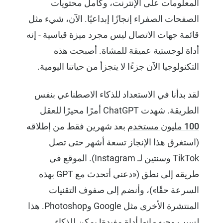
المعلومات على الإنترنت، وكامل محتويات
الصفحات الصفراء إنجازًا إبداعيًا. الآن، شيء مثل
قائمة جهات الاتصال ليس مجرد ميزة قياسية - إنه
أداة لوجستية عميقة للمشاة. أصبحت هذه
التكنولوجيا الآن جزءًا لا يتجزأ من حياتنا اليومية.
لقد بدأنا في الاستعداد للذكاء الاصطناعي بنفس
الطريقة. شهدت ChatGPT أمرًا محيرًا للعقل
100 مليون مستخدم
بعد شهرين فقط من إطلاقه
(استغرق هذا الإنجاز تسعة أشهر حتى تصل
TikTok وسنتين لـ Instagram). الموقع في
طريقه إلى
نطق
(«دعني أتحدث مع GPT بهذه
السرعة حقًا»)، وأنضم إلى صفوف التقنيات
المنتشرة الأخرى مثل Google وPhotoshop. هذا
لسبب وجيه - إنها أداة مفيدة! يمكن للذكاء