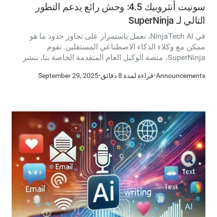
سونيت أنثروبيك 4.5: وحش رائع يدعم التطور
التالي لـ SuperNinja
في NinjaTech AI، نعمل باستمرار على تجاوز حدود ما هو
ممكن مع وكلاء الذكاء الاصطناعي المستقلين. تقوم
SuperNinja، منصة الوكيل العام المتقدمة الخاصة بنا، بنشر
كمبيوتر سحابي مخصص (VM) لكل مهمة، مما يتيح دورة كاملة
Announcements
•
قراءة لمدة 8 دقائق
•
September 29, 2025
من البحث ← البناء ← النشر للكود المعقد ولوحات المعلومات
المباشرة ومواقع الويب والمزيد. تم تصميم الدعامة الخاصة بنا
خصيصًا للاستفادة من استدعاء الأدوات ذات الأفق الطويل
والترميز والاستدلال - وهي قدرات تتضمن استرداد المعلومات
متعدد الخطوات، وهو ما نسميه Deep Research.