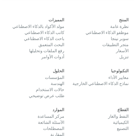
المنتج
المميزات
نظرة عامة
مولد الأكواد بالذكاء الاصطناعي
موظفو الذكاء الاصطناعي
كاتب الذكاء الاصطناعي
سوبر نينجا
باحث الذكاء الاصطناعي
متجر التطبيقات
البحث المتعمق
الأسعار
رفع الملفات وتحليلها
تنزيل
أدوات الأوامر
التكنولوجيا
الحلول
معايير الأداء
المؤسسات
نماذج الذكاء الاصطناعي الخارجية
الهندسة
حالات الاستخدام
طلب عرض توضيحي
القطاع
الموارد
النفط والغاز
مركز المساعدة
الكيميائية
الأسئلة الشائعة
التصنيع
المصطلحات
المقارنة