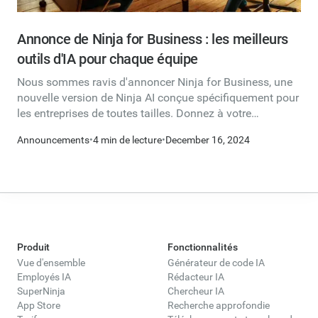
Annonce de Ninja for Business : les meilleurs
outils d'IA pour chaque équipe
Nous sommes ravis d'annoncer Ninja for Business, une
nouvelle version de Ninja AI conçue spécifiquement pour
les entreprises de toutes tailles. Donnez à votre
entreprise les meilleurs outils d'IA, notamment la
Announcements
•
4 min de lecture
•
December 16, 2024
rédaction, le codage, la recherche, l'analyse, etc. Ninja for
Business est une plateforme tout-en-un conçue pour
améliorer la productivité de votre organisation. Mieux
encore, nous avons conçu Ninja for Business sur le
matériel efficace d'AWS. Nous facturons donc bien
moins que les autres fournisseurs d'IA.
Produit
Fonctionnalités
Vue d'ensemble
Générateur de code IA
Employés IA
Rédacteur IA
SuperNinja
Chercheur IA
App Store
Recherche approfondie