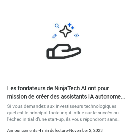
Les fondateurs de NinjaTech AI ont pour
mission de créer des assistants IA autonomes
capables d'accomplir de véritables tâches pour
Si vous demandez aux investisseurs technologiques
vous.
quel est le principal facteur qui influe sur le succès ou
l'échec initial d'une start-up, ils vous répondront sans
aucun doute que ce sont ses fondateurs. Cofonder et
Announcements
•
4 min de lecture
•
November 2, 2023
créer une nouvelle entreprise technologique à partir de