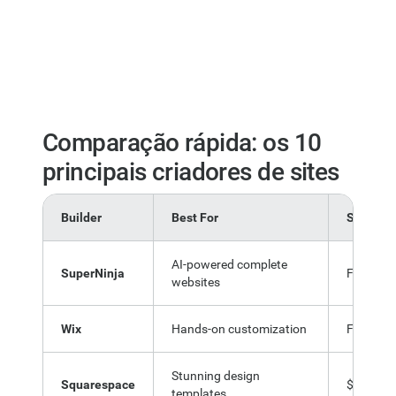
Comparação rápida: os 10
principais criadores de sites
Builder
Best For
Starting
AI-powered complete
SuperNinja
Free / $
websites
Wix
Hands-on customization
Free / $
Stunning design
Squarespace
$16/mo
templates