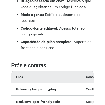
Criação baseada em chat:
Descreva o que
você quer, obtenha um código funcional
Modo agente:
Edifício autônomo de
recursos
Código-fonte editável:
Acesso total ao
código gerado
Capacidade de pilha completa:
Suporte de
front-end e back-end
Prós e contras
Pros
Cons
Extremely fast prototyping
Credit-based
Real, developer-friendly code
Steeper learn