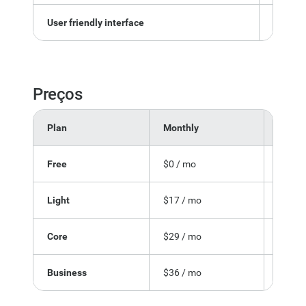
User friendly interface
Locked 
Preços
Plan
Monthly
Includ
Free
$0 / mo
Wix-br
Light
$17 / mo
Basic 
Core
$29 / mo
Busine
Business
$36 / mo
E-com