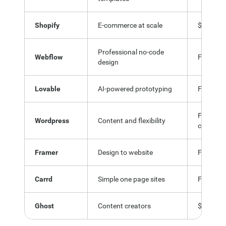
Shopify
E-commerce at scale
$29/mo
Professional no-code
Webflow
Free / $
design
Lovable
AI-powered prototyping
Free / $
Free / H
Wordpress
Content and flexibility
costs
Framer
Design to website
Free / $
Carrd
Simple one page sites
Free / $
Ghost
Content creators
$9/mo