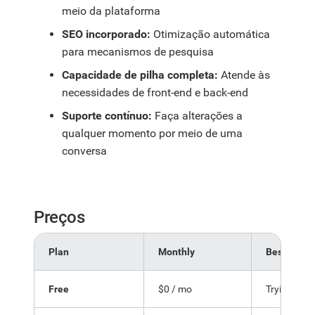
meio da plataforma
SEO incorporado:
Otimização automática
para mecanismos de pesquisa
Capacidade de pilha completa:
Atende às
necessidades de front-end e back-end
Suporte contínuo:
Faça alterações a
qualquer momento por meio de uma
conversa
Preços
Plan
Monthly
Best For
Free
$0 / mo
Trying buil