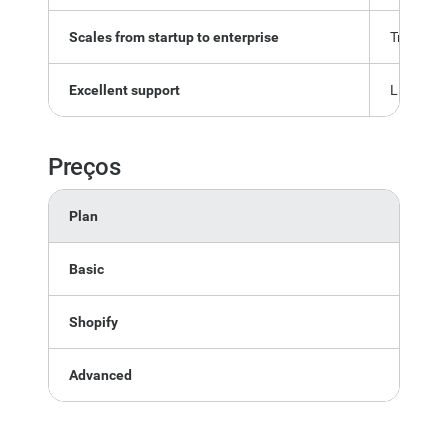
Scales from startup to enterprise
Transact
Excellent support
Limited b
Preços
Plan
Mo
Basic
$29
Shopify
$79
Advanced
$29