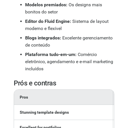
Modelos premiados:
Os designs mais
bonitos do setor
Editor do Fluid Engine:
Sistema de layout
moderno e flexível
Blogs integrados:
Excelente gerenciamento
de conteúdo
Plataforma tudo-em-um:
Comércio
eletrônico, agendamento e e-mail marketing
incluídos
Prós e contras
Pros
Cons
Stunning template designs
No fr
Excellent for portfolios
Less 