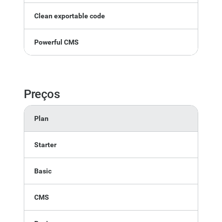
Clean exportable code
Ca
Powerful CMS
Ove
Preços
Plan
Mo
Starter
$0
Basic
$1
CMS
$2