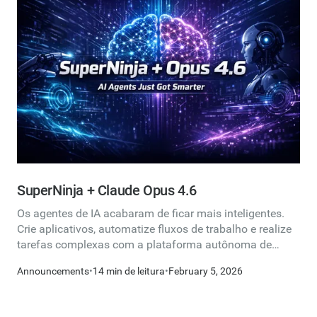
contexto e explicações para as decisões tomadas no
código.Melhora a manutenção — Revisitar um projeto
antigo sem comentários pode parecer como decifrar um
script antigo. Acelera a integração — Os novos membros
da equipe podem entender rapidamente a lógica e o
fluxo de um projeto. Depuração e otimização — Os
comentários ajudam a identificar problemas e áreas de
melhoria.
SuperNinja + Claude Opus 4.6
Os agentes de IA acabaram de ficar mais inteligentes.
Crie aplicativos, automatize fluxos de trabalho e realize
tarefas complexas com a plataforma autônoma de
agentes de IA mais capacitada.
Announcements
•
14 min de leitura
•
February 5, 2026