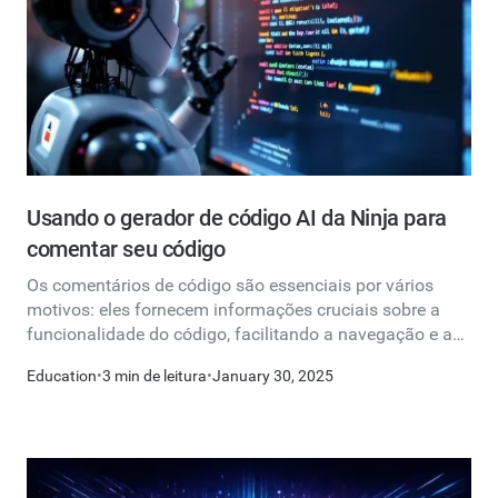
Usando o gerador de código AI da Ninja para
comentar seu código
Os comentários de código são essenciais por vários
motivos: eles fornecem informações cruciais sobre a
funcionalidade do código, facilitando a navegação e a
compreensão dos desenvolvedores atuais e futuros.
Education
•
3 min de leitura
•
January 30, 2025
Melhora a legibilidade — Um código bem comentado é
mais fácil de entender, especialmente para equipes que
trabalham em grandes bases de código. Auxilia na
colaboração — Os desenvolvedores geralmente
trabalham em equipes. Os comentários fornecem