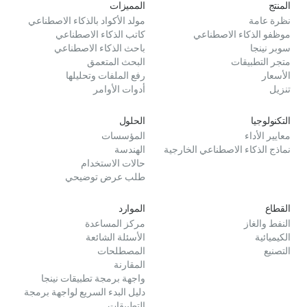
المنتج
المميزات
نظرة عامة
مولد الأكواد بالذكاء الاصطناعي
موظفو الذكاء الاصطناعي
كاتب الذكاء الاصطناعي
سوبر نينجا
باحث الذكاء الاصطناعي
متجر التطبيقات
البحث المتعمق
الأسعار
رفع الملفات وتحليلها
تنزيل
أدوات الأوامر
التكنولوجيا
الحلول
معايير الأداء
المؤسسات
نماذج الذكاء الاصطناعي الخارجية
الهندسة
حالات الاستخدام
طلب عرض توضيحي
القطاع
الموارد
النفط والغاز
مركز المساعدة
الكيميائية
الأسئلة الشائعة
التصنيع
المصطلحات
المقارنة
واجهة برمجة تطبيقات نينجا
دليل البدء السريع لواجهة برمجة
التطبيقات