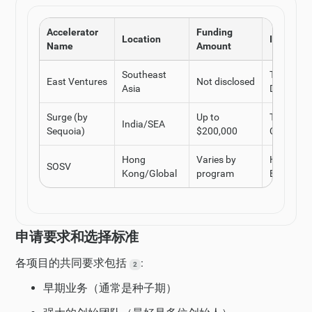
Accelerator
Funding
Location
Industry 
Name
Amount
Southeast
Technolog
East Ventures
Not disclosed
Asia
Digital
Surge (by
Up to
Technolog
India/SEA
Sequoia)
$200,000
Consume
Hong
Varies by
Hardware
SOSV
Kong/Global
program
Biotech
申请要求和选择标准
各项目的共同要求包括
:
2
早期业务（通常是种子期）