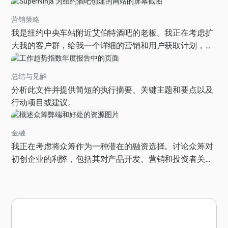
营销策略
我是纽约中央车站附近艾伯特酒吧的老板。我正在考虑扩
大我的客户群，给我一个详细的营销和用户获取计划，然
后把它变成一个展示不同方法和潜在影响的互动网站，因
为我希望在未来6个月内将收入翻一番，同时不增加太多
总结与见解
成本。在该地区找到我的竞争对手，并在计划中包括我能
分析此文件并提供简短的执行摘要、关键主题和要点以及
如何最好地与他们竞争。使网站更具现代感，与主题相
行动项目或建议。
关，使用和部署时既有趣又具有互动性，并给我提供与同
事分享的链接。
金融
我正在考虑将众筹作为一种潜在的融资选择。讨论众筹对
初创企业的利弊，包括其对产品开发、营销和投资者关系
的影响。提供成功和失败的众筹活动的具体示例，并概述
促成活动成功的关键因素。请以平衡的分析格式组织您的
回复，权衡众筹的优缺点，最后为希望有效利用众筹的初
创公司提供建议。