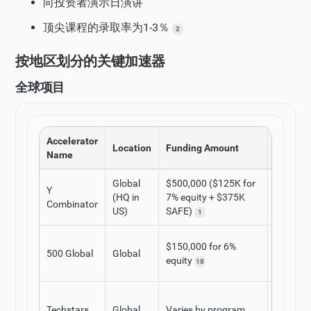
向投资者演示日演讲
顶尖课程的录取率为1-3％
2
按地区划分的关键加速器
全球项目
Accelerator
Industr
Location
Funding Amount
Name
Focus
Global
$500,000 ($125K for
Y
Technol
(HQ in
7% equity + $375K
Combinator
Software
US)
SAFE)
1
Technol
$150,000 for 6%
500 Global
Global
Digital H
equity
18
FinTech
Technolo
Techstars
Global
Varies by program