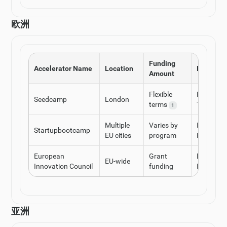
欧洲
Funding
Accelerator Name
Location
Industry
Amount
Flexible
Fintech, 
Seedcamp
London
terms
Tech
1
Multiple
Varies by
IoT, FinTe
Startupbootcamp
EU cities
program
HealthTe
European
Grant
Deep Tech
EU-wide
Innovation Council
funding
Innovati
亚洲