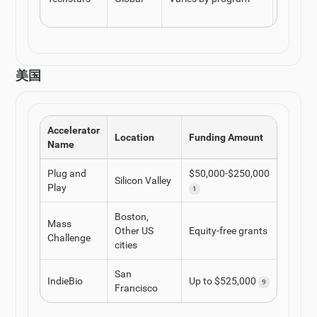
FinTech
美国
Accelerator
Location
Funding Amount
Indust
Name
Plug and
$50,000-$250,000
Techno
Silicon Valley
Play
IoT, Mob
1
Boston,
Healthc
Mass
Other US
Equity-free grants
Cleante
Challenge
cities
Tech
San
Biotech
IndieBio
Up to $525,000
9
Francisco
Tech