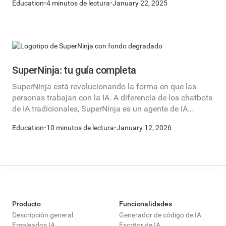
Education
•
4 minutos de lectura
•
January 22, 2025
publicaciones en redes sociales hasta el envío de
mensajes de texto refinados, Ninja garantiza una
experiencia de escritura perfecta y adaptada a los
usuarios de dispositivos móviles. A continuación te
explicamos cómo puedes sacarle el máximo partido:
SuperNinja: tu guía completa
SuperNinja está revolucionando la forma en que las
personas trabajan con la IA. A diferencia de los chatbots
de IA tradicionales, SuperNinja es un agente de IA
autónomo con su propio entorno informático, capaz de
Education
•
10 minutos de lectura
•
January 12, 2026
completar flujos de trabajo completos de principio a fin.
Esta guía completa explora las capacidades
revolucionarias de SuperNinja y responde a las
preguntas más importantes sobre qué lo hace diferente,
qué puede hacer y cómo sacarle el máximo provecho.
Producto
Funcionalidades
Descripción general
Generador de código de IA
Empleados IA
Escritor de IA