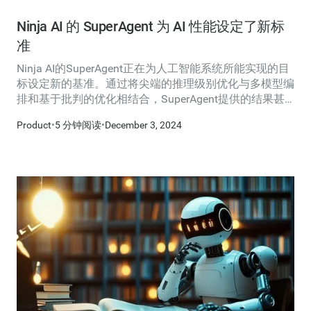
Ninja AI 的 SuperAgent 为 AI 性能设定了新标
准
Ninja AI的SuperAgent正在为人工智能系统所能实现的目
标设定新的基准。通过将尖端的推理级别优化与多模型编
排和基于批判的优化相结合，SuperAgent提供的结果甚
至超过了GPT-4O、Gemini 1.5 Pro和Claude Sonnet 3.5等
Product
•
5 分钟阅读
•
December 3, 2024
最受欢迎的基础模型。