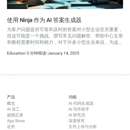
使用 Ninja 作为 AI 答案生成器
为客户问题提供可靠和及时的答案对小型企业至关重要，
但这可能是一个挑战。撰写常见问题解答、帮助中心文章
和教程需要时间和精力，对于许多小型企业来说，为这项
任务投入大量资源并不总是可行的。这就是使用 Ninja AI
Education
•
3 分钟阅读
•
January 14, 2025
作为 AI 答案生成器可以提供有效的解决方案的地方。
产品
功能
概览
AI 代码生成器
AI 员工
AI 写作助手
超级忍者
AI 研究员
App Store
深度研究
定价
文件上传与分析