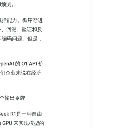
和预测。
概括能力。循序渐进
务、回溯、验证和反
和编码问题。但是，
penAI 的 O1 API
价
对我们企业来说在经济
00 个输出令牌
ek R1是一种自由
 GPU 来实现模型的