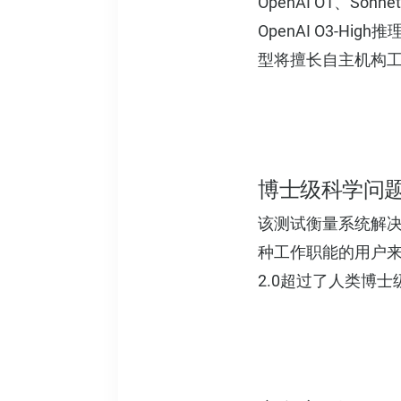
OpenAI O1、Sonn
OpenAI O3-Hig
型将擅长自主机构
博士级科学问题
该测试衡量系统解
种工作职能的用户来说
2.0超过了人类博