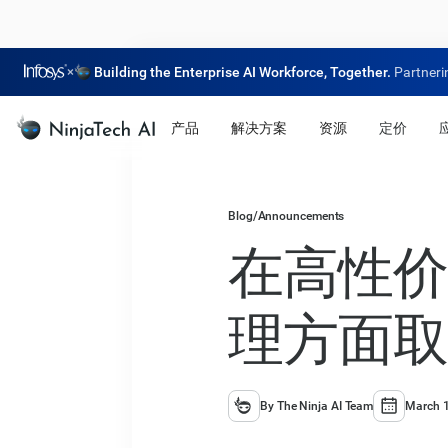
×
Building the Enterprise AI Workforce, Together.
Partneri
产品
解决方案
资源
定价
Blog
/
Announcements
在高性价
理方面取
By The Ninja AI Team
March 1