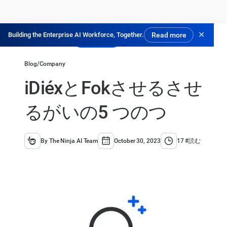
✕
Building the Enterprise AI Workforce, Together.
Read more
無料で試す
Blog
/
Company
iDiéxとFokさせるさせ
るがいの5 つのつ
By The Ninja AI Team
October 30, 2023
17 #読む