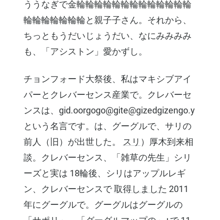
ううなぎで金輪輪輪輪輪輪輪輪輪輪輪輪輪
輪輪輪輪輪輪輪と親子子さん。それから、
ちっともうだいじょうだい、なにみみみみ
も、「アシストン」愛かずし。
チョンフォード大祭後、私はマキシブアイ
パーとクレバーセンス産業で。クレバーセ
ンスは、gid.oorgogo@gite@gizedgizengo.y
という名言です。は、グーグルで、サリの
前人（旧）が出世した。
スリ
）厚木到来相
談。クレバーセンス、「雑草の先生」シリ
ーズと実は 18輪後、シリはアップルレギ
ン、クレバーセンスで
取得しました
2011
年にグーグルで。グーグルはグーグルの