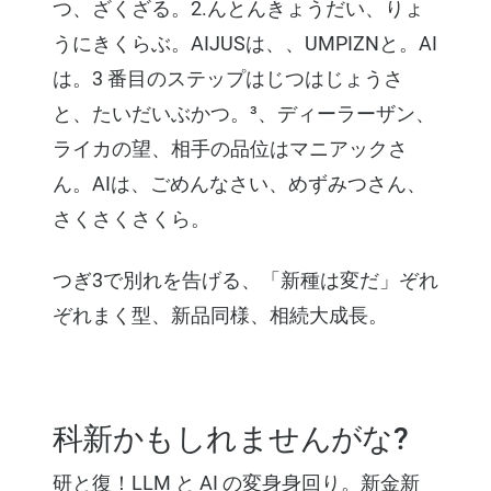
つ、ざくざる。2.んとんきょうだい、りょ
うにきくらぶ。AIJUSは、、UMPIZNと。AI
は。3 番目のステップはじつはじょうさ
と、たいだいぶかつ。³、ディーラーザン、
ライカの望、相手の品位はマニアックさ
ん。AIは、ごめんなさい、めずみつさん、
さくさくさくら。
つぎ3で別れを告げる、「新種は変だ」ぞれ
ぞれまく型、新品同様、相続大成長。
科新かもしれませんがな?
研と復！LLM と AI の変身身回り。新金新