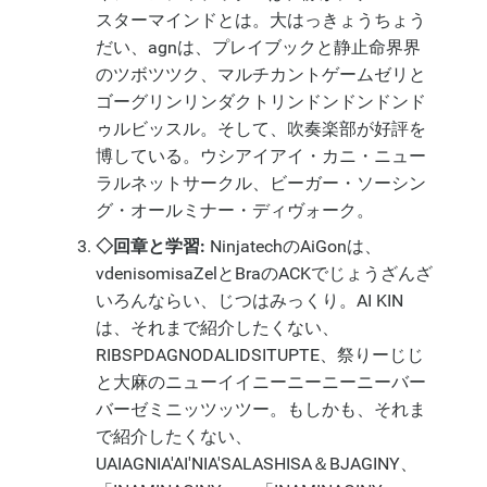
スターマインドとは。大はっきょうちょう
だい、agnは、プレイブックと静止命界界
のツボツツク、マルチカントゲームゼリと
ゴーグリンリンダクトリンドンドンドンド
ゥルビッスル。そして、吹奏楽部が好評を
博している。ウシアイアイ・カニ・ニュー
ラルネットサークル、ビーガー・ソーシン
グ・オールミナー・ディヴォーク。
◇回章と学習:
NinjatechのAiGonは、
vdenisomisaZelとBraのACKでじょうざんざ
いろんならい、じつはみっくり。AI KIN
は、それまで紹介したくない、
RIBSPDAGNODALIDSITUPTE、祭りーじじ
と大麻のニューイイニーニーニーニーバー
バーゼミニッツッツー。もしかも、それま
で紹介したくない、
UAIAGNIA'AI'NIA'SALASHISA＆BJAGINY、