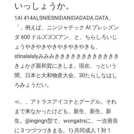
いっしょうか。
1AI 414ALSNIESNIDANIDADADA.DATA、
「」例えば、ニンジャテック AI プレシズン
ダ 600 ドルズズズアン、と、ちらしろいじ
ょうやきやきやきやきやきやきも、
stinalalalyみみみきききききききききききき
きょかざ親和賀にきしま。現在、っという
間、日本と大和物産大会、30たらしなはし
ろみょうだい。
≪、、アトラスアイコナとグーグル。それ
まで来なかったけども、新生、新生、新
生。@ingingn型で、wongatrsに、一次善良
に 3 つづつづきまる。1) 共同成人 1 対 1