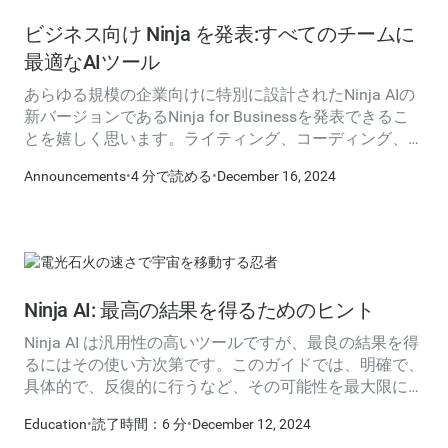
ビジネス向け Ninja を発表:すべてのチームに
最適なAIツール
あらゆる規模の企業向けに特別に設計されたNinja AIの
新バージョンであるNinja for Businessを発表できるこ
とを嬉しく思います。ライティング、コーディング、リ
サーチ、分析などを含む最高の AI ツールでビジネスを
Announcements
•
4 分で読める
•
December 16, 2024
強化しましょう。Ninja for Business は、組織の生産性
を高めるように設計されたオールインワンプラットフォ
ームです。何よりも、Ninja for Business は AWS の効率
的なハードウェア上に構築されているため、他の AI プ
ロバイダーよりもはるかに少ない料金でご利用いただけ
ます。
Ninja AI: 最高の結果を得るためのヒント
Ninja AI は汎用性の高いツールですが、最良の結果を得
るにはその使い方次第です。このガイドでは、明確で、
具体的で、反復的に行うなど、その可能性を最大限に引
き出し、インタラクションの生産性と効率性を高めるの
Education
•
読了時間：6 分
•
December 12, 2024
に役立つシンプルな戦略について説明します。早速見て