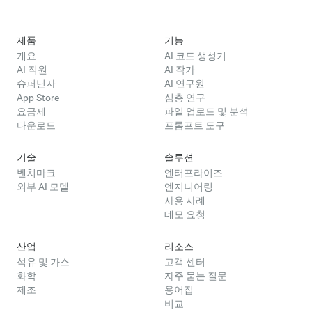
제품
기능
개요
AI 코드 생성기
AI 직원
AI 작가
슈퍼닌자
AI 연구원
App Store
심층 연구
요금제
파일 업로드 및 분석
다운로드
프롬프트 도구
기술
솔루션
벤치마크
엔터프라이즈
외부 AI 모델
엔지니어링
사용 사례
데모 요청
산업
리소스
석유 및 가스
고객 센터
화학
자주 묻는 질문
제조
용어집
비교