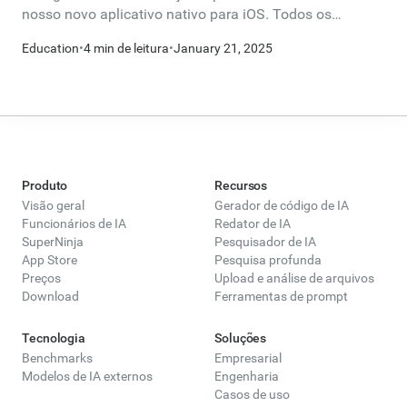
nosso novo aplicativo nativo para iOS. Todos os
recursos que você adora no Ninja AI, como o acesso aos
Education
•
4 min de leitura
•
January 21, 2025
seus agentes e modelos de IA favoritos, agora estão
otimizados para o seu iPhone, tornando mais fácil do
que nunca se manter produtivo onde quer que você vá.
Você pode baixar o aplicativo iOS aqui.
Produto
Recursos
Visão geral
Gerador de código de IA
Funcionários de IA
Redator de IA
SuperNinja
Pesquisador de IA
App Store
Pesquisa profunda
Preços
Upload e análise de arquivos
Download
Ferramentas de prompt
Tecnologia
Soluções
Benchmarks
Empresarial
Modelos de IA externos
Engenharia
Casos de uso