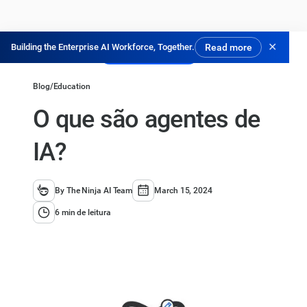
✕
Building the Enterprise AI Workforce, Together.
Read more
Experimente Grátis
Blog
/
Education
O que são agentes de
IA?
By The Ninja AI Team
March 15, 2024
6 min de leitura