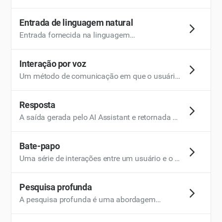
que um usuário pretende alcançar ao interagir
com o AI Assistant. Entender a intenção do
Entrada de linguagem natural
usuário é essencial para que a IA gere
Entrada fornecida na linguagem
respostas relevantes ou execute tarefas
conversacional do dia a dia, em oposição aos
apropriadas.
comandos estruturados. O AI Assistant
Interação por voz
processa a entrada de linguagem natural,
Um método de comunicação em que o usuário
permitindo que os usuários se comuniquem
interage com o AI Assistant usando comandos
sem formatação especial ou instruções
falados, normalmente por meio do microfone
Resposta
técnicas.
de um dispositivo. A interação por voz depende
A saída gerada pelo AI Assistant e retornada ao
da tecnologia de reconhecimento de fala para
usuário. As respostas são adaptadas à
interpretar as entradas faladas do usuário e
especificidade ou generalidade da solicitação
Bate-papo
responder adequadamente.
do usuário, garantindo resultados relevantes e
Uma série de interações entre um usuário e o AI
precisos.
Assistant, geralmente envolvendo várias
tarefas relacionadas. O AI Assistant usa o
Pesquisa profunda
contexto de trocas anteriores para manter a
A pesquisa profunda é uma abordagem
coerência e responder adequadamente à
baseada em IA para coletar, analisar e
medida que o bate-papo avança. Durante um