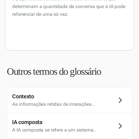
determinam a quantidade da conversa que a IA pode
referenciar de uma só vez.
Outros termos do glossário
Contexto
As informações retidas de interações
anteriores que o AI Assistant usa para manter a
continuidade e a relevância nas conversas em
IA composta
andamento. O contexto ajuda a IA a adaptar
A IA composta se refere a um sistema
suas respostas para se alinharem às entradas
avançado de IA que combina vários modelos,