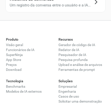
analista de pesquisa de IA, que usa um LLM
processa a entrada de linguagem natural,
Um registro da conversa entre o usuário e a IA,
baseado no raciocínio de IA para desenvolver e
permitindo que os usuários se comuniquem
que pode ser referenciado para continuidade.
executar um plano de pesquisa para você.
sem formatação especial ou instruções
técnicas.
Produto
Recursos
Visão geral
Gerador de código de IA
Funcionários de IA
Redator de IA
SuperNinja
Pesquisador de IA
App Store
Pesquisa profunda
Preços
Upload e análise de arquivos
Download
Ferramentas de prompt
Tecnologia
Soluções
Benchmarks
Empresarial
Modelos de IA externos
Engenharia
Casos de uso
Solicitar uma demonstração