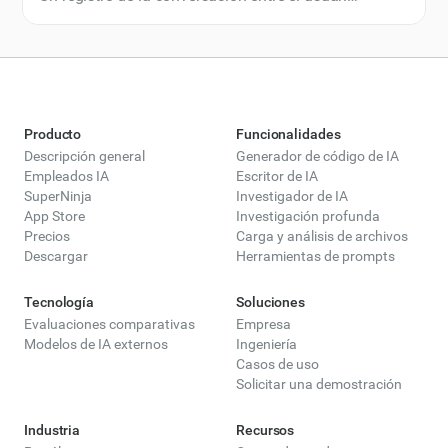
varias tecnologías de IA (como el aprendizaje
lenguaje natural, lo que permite a los usuarios
y la IA, al que se puede hacer referencia para
automático, el procesamiento del lenguaje
comunicarse sin necesidad de un formato
mantener la continuidad.
natural, la visión artificial y la optimización a
especial ni instrucciones técnicas.
nivel de inferencia) para gestionar tareas
complejas, como la lógica y la codificación, y
ofrecer resultados más sólidos. Este enfoque
Producto
Funcionalidades
permite al sistema aprovechar los puntos
Descripción general
Generador de código de IA
Empleados IA
Escritor de IA
fuertes de cada componente y, al mismo
SuperNinja
Investigador de IA
tiempo, compensar las debilidades individuales
App Store
Investigación profunda
de los LLM.
Precios
Carga y análisis de archivos
Descargar
Herramientas de prompts
Tecnología
Soluciones
Evaluaciones comparativas
Empresa
Modelos de IA externos
Ingeniería
Casos de uso
Solicitar una demostración
Industria
Recursos