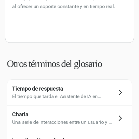
al ofrecer un soporte constante y en tiempo real.
Otros términos del glosario
Tiempo de respuesta
El tiempo que tarda el Asistente de IA en
generar una respuesta después de recibir un
aviso.
Charla
Una serie de interacciones entre un usuario y el
asistente de IA, que normalmente implican
múltiples tareas relacionadas. El asistente de