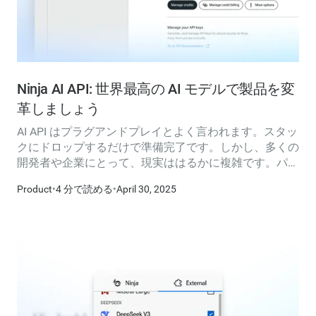
Ninja AI API: 世界最高の AI モデルで製品を変
革しましょう
AI API はプラグアンドプレイとよく言われます。スタッ
クにドロップするだけで準備完了です。しかし、多くの
開発者や企業にとって、現実ははるかに複雑です。パフ
ォーマンスのボトルネックから、不明瞭な価格設定や高
Product
•
4 分で読める
•
April 30, 2025
額な価格設定まで、現実世界の価値とユーザビリティの
提供を競う企業が増えるにつれ、期待と現実のギャップ
は拡大しています。