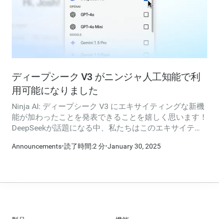
ディープシーク V3 がニンジャ人工知能で利
用可能になりました
Ninja AI: ディープシーク V3 にエキサイティングな新機
能が加わったことを発表できることを嬉しく思います！
DeepSeekが話題になる中、私たちはこのエキサイティ
ングな新しいAIモデルをできるだけ早くアメリカでホス
Announcements
•
読了時間:2 分
•
January 30, 2025
トしてユーザーに届けたいと考えました。