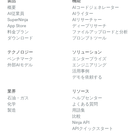
製品
機能
概要
AIコードジェネレーター
AI従業員
AIライター
SuperNinja
AIリサーチャー
App Store
ディープリサーチ
料金プラン
ファイルアップロードと分析
ダウンロード
プロンプトツール
テクノロジー
ソリューション
ベンチマーク
エンタープライズ
外部AIモデル
エンジニアリング
活用事例
デモを依頼する
業界
リソース
石油・ガス
ヘルプセンター
化学
よくある質問
製造
用語集
比較
Ninja API
APIクイックスタート