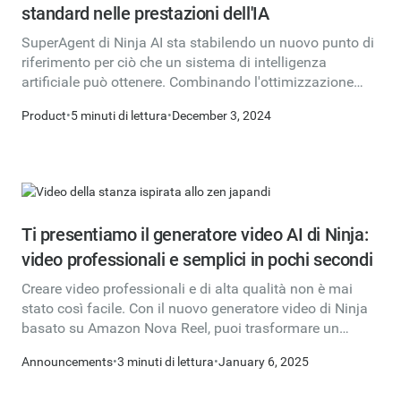
standard nelle prestazioni dell'IA
SuperAgent di Ninja AI sta stabilendo un nuovo punto di
riferimento per ciò che un sistema di intelligenza
artificiale può ottenere. Combinando l'ottimizzazione
all'avanguardia del livello di inferenza con
Product
•
5 minuti di lettura
•
December 3, 2024
l'orchestrazione multimodello e il perfezionamento
basato sulla critica, SuperAgent sta fornendo risultati
che superano anche i modelli base più diffusi come GPT-
4o, Gemini 1.5 Pro e Claude Sonnet 3.5.
Ti presentiamo il generatore video AI di Ninja:
video professionali e semplici in pochi secondi
Creare video professionali e di alta qualità non è mai
stato così facile. Con il nuovo generatore video di Ninja
basato su Amazon Nova Reel, puoi trasformare un
semplice messaggio di testo in un video. Che tu stia
Announcements
•
3 minuti di lettura
•
January 6, 2025
creando contenuti per social media, presentazioni o
campagne di marketing, Ninja AI ti aiuta a creare video