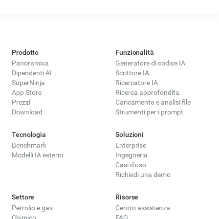
straordinari senza la ripida curva di apprendimento o gli
elevati costi di produzione.
Prodotto
Funzionalità
Panoramica
Generatore di codice IA
Dipendenti AI
Scrittore IA
SuperNinja
Ricercatore IA
App Store
Ricerca approfondita
Prezzi
Caricamento e analisi file
Download
Strumenti per i prompt
Tecnologia
Soluzioni
Benchmark
Enterprise
Modelli IA esterni
Ingegneria
Casi d'uso
Richiedi una demo
Settore
Risorse
Petrolio e gas
Centro assistenza
Chimico
FAQ