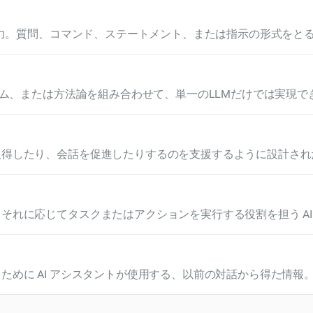
る入力。質問、コマンド、ステートメント、または指示の形式をと
ための主要な入力として機能することで、AI アシスタントの
リズム、または方法論を組み合わせて、単一のLLMだけでは実現
Iは、さまざまな元素から形成される化合物と同様に、さまざまな
適化など) を統合してロジックやコーディングなどの複雑なタ
ムは各コンポーネントの強みを活用しながら、LLM全体の個
得したり、会話を促進したりするのを支援するように設計されたA
のあるリアルタイムのサポートを提供することで生産性と効率を
それに応じてタスクまたはアクションを実行する役割を担う AI
知の送信やデータ分析などの特殊なアクションの実行まで、さま
で作業し、多くの場合、シームレスなユーザーエクスペリエンスを
ーネントとやり取りします。
めに AI アシスタントが使用する、以前の対話から得た情報。
役立ちます。