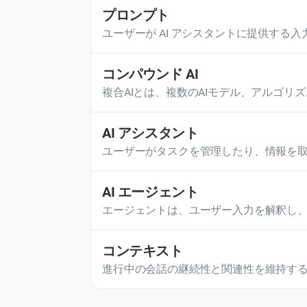
プロンプト
ユーザーが AI アシスタントに提供す
応答を生成したりタスクを実行したりする
コンパウンド AI
複合AIとは、複数のAIモデル、アルゴ
する高度なAIシステムを指します。複合A
コンピュータービジョン、推論レベルの最
AI アシスタント
供します。このアプローチにより、システ
ユーザーがタスクを管理したり、情報を取
あります。
般的にワークフローに統合され、一貫性
AI エージェント
エージェントは、ユーザー入力を解釈し、
エージェントは、質問への回答から、通
ジェントはより広範な AI システム内
コンテキスト
ザーインターフェースなどの他のコンポ
進行中の会話の継続性と関連性を維持するた
ザー入力に合わせて応答を調整するのに