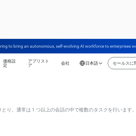
ring to bring an autonomous, self-evolving AI workforce to enterprises w
価格設
アプリスト
会社
日本語
セールスに
定
ア
やりとり。通常は 1 つ以上の会話の中で複数のタスクを行います