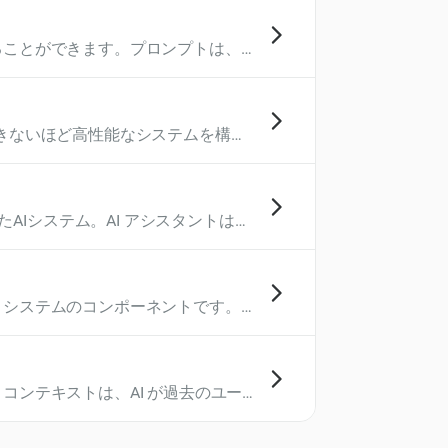
ることができます。プロンプトは、
アクションをガイドします。
できないほど高性能なシステムを構築
AI技術 (機械学習、自然言語処理、
スクを処理し、より強力な出力を提
々の弱点を補うことができる可能性が
Iシステム。AI アシスタントは一
高めます。
 システムのコンポーネントです。
ざまなタスクを処理できます。エー
提供するためにデータベースやユー
コンテキストは、AI が過去のユー