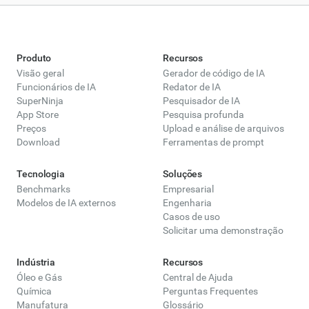
um sistema mais capaz do que qualquer LLM
poderia alcançar sozinho. Como um composto
químico que se forma a partir de diferentes
Produto
Recursos
elementos, o Compound AI integra várias
Visão geral
Gerador de código de IA
tecnologias de IA (como aprendizado de
Funcionários de IA
Redator de IA
máquina, processamento de linguagem
SuperNinja
Pesquisador de IA
App Store
Pesquisa profunda
natural, visão computacional e otimização em
Preços
Upload e análise de arquivos
nível de inferência) para lidar com tarefas
Download
Ferramentas de prompt
complexas, como lógica e codificação, e
fornecer resultados mais fortes. Essa
Tecnologia
Soluções
abordagem permite que o sistema aproveite os
Benchmarks
Empresarial
Modelos de IA externos
pontos fortes de cada componente e, ao
Engenharia
Casos de uso
mesmo tempo, compense as fraquezas
Solicitar uma demonstração
individuais dos LLMs.
Indústria
Recursos
Óleo e Gás
Central de Ajuda
Química
Perguntas Frequentes
Manufatura
Glossário