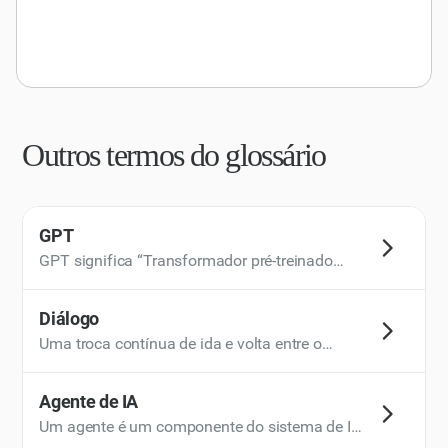
Outros termos do glossário
GPT
GPT significa “Transformador pré-treinado
generativo”. Esse termo encapsula as
principais funcionalidades e a arquitetura de
Diálogo
um modelo de IA. Esse tipo de modelo de IA é
Uma troca contínua de ida e volta entre o
usado para processamento de linguagem
usuário e o assistente de IA, normalmente
natural e é capaz de gerar texto semelhante ao
envolvendo várias tarefas em uma ou mais
Agente de IA
humano com base em um extenso treinamento
conversas.
Um agente é um componente do sistema de IA
de dados.